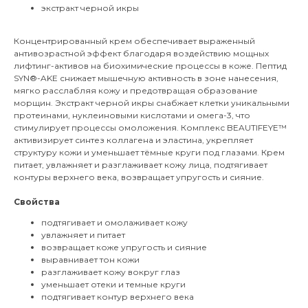
экстракт черной икры
Концентрированный крем обеспечивает выраженный
антивозрастной эффект благодаря воздействию мощных
лифтинг-активов на биохимические процессы в коже. Пептид
SYN®-AKE снижает мышечную активность в зоне нанесения,
мягко расслабляя кожу и предотвращая образование
морщин. Экстракт черной икры снабжает клетки уникальными
протеинами, нуклеиновыми кислотами и омега-3, что
стимулирует процессы омоложения. Комплекс BEAUTIFEYE™
активизирует синтез коллагена и эластина, укрепляет
структуру кожи и уменьшает тёмные круги под глазами. Крем
питает, увлажняет и разглаживает кожу лица, подтягивает
контуры верхнего века, возвращает упругость и сияние.
Свойства
подтягивает и омолаживает кожу
увлажняет и питает
возвращает коже упругость и сияние
выравнивает тон кожи
разглаживает кожу вокруг глаз
уменьшает отеки и темные круги
подтягивает контур верхнего века