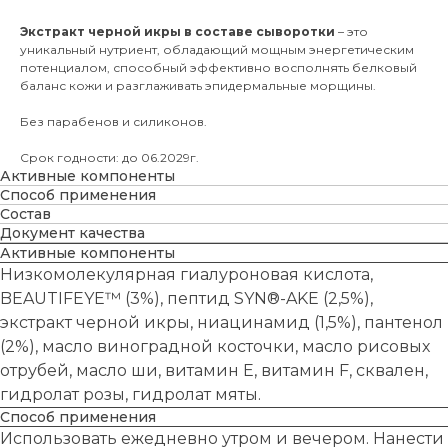
Экстракт черной икры в составе сыворотки
– это
уникальный нутриент, обладающий мощным энергетическим
потенциалом, способный эффективно восполнять белковый
баланс кожи и разглаживать эпидермальные морщины.
Без парабенов и силиконов.
Срок годности: до 06.2029г.
Активные компоненты
Способ применения
Состав
Документ качества
Активные компоненты
Низкомолекулярная гиалуроновая кислота,
BEAUTIFEYE™ (3%), пептид SYN®-AKE (2,5%),
экстракт черной икры, ниацинамид (1,5%), пантенол
(2%), масло виноградной косточки, масло рисовых
отрубей, масло ши, витамин Е, витамин F, сквален,
гидролат розы, гидролат мяты.
Способ применения
Использовать ежедневно утром и вечером. Нанести