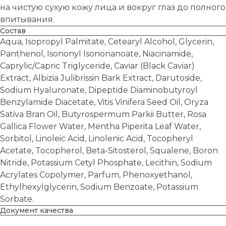
на чистую сухую кожу лица и вокруг глаз до полного
впитывания.
Состав
Aqua, Isopropyl Palmitate, Cetearyl Alcohol, Glycerin,
Panthenol, Isononyl Isononanoate, Niacinamide,
Caprylic/Capric Triglyceride, Caviar (Black Caviar)
Extract, Albizia Julibrissin Bark Extract, Darutoside,
Sodium Hyaluronate, Dipeptide Diaminobutyroyl
Benzylamide Diacetate, Vitis Vinifera Seed Oil, Oryza
Sativa Bran Oil, Butyrospermum Parkii Butter, Rosa
Gallica Flower Water, Mentha Piperita Leaf Water,
Sorbitol, Linoleic Acid, Linolenic Acid, Tocopheryl
Acetate, Tocopherol, Beta-Sitosterol, Squalene, Boron
Nitride, Potassium Cetyl Phosphate, Lecithin, Sodium
Acrylates Copolymer, Parfum, Phenoxyethanol,
Ethylhexylglycerin, Sodium Benzoate, Potassium
Sorbate.
Документ качества