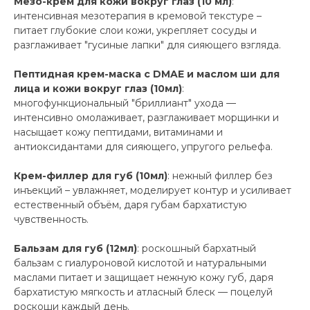
Мезо-крем для кожи вокруг глаз (10 мл)
:
интенсивная мезотерапия в кремовой текстуре –
питает глубокие слои кожи, укрепляет сосуды и
разглаживает "гусиные лапки" для сияющего взгляда.
Пептидная крем-маска с DMAE и маслом ши для
лица и кожи вокруг глаз (10мл)
:
многофункциональный "бриллиант" ухода —
интенсивно омолаживает, разглаживает морщинки и
насыщает кожу пептидами, витаминами и
антиоксидантами для сияющего, упругого рельефа.
Крем-филлер для губ (10мл)
: нежный филлер без
инъекций – увлажняет, моделирует контур и усиливает
естественный объём, даря губам бархатистую
чувственность.
Бальзам для губ (12мл)
: роскошный бархатный
бальзам с гиалуроновой кислотой и натуральными
маслами питает и защищает нежную кожу губ, даря
бархатистую мягкость и атласный блеск — поцелуй
роскоши каждый день.