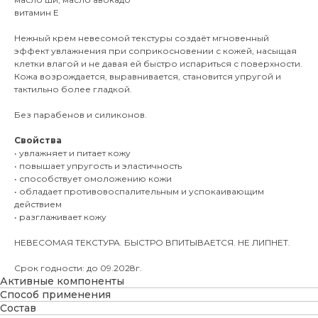
витамин Е
Нежный крем невесомой текстуры создаёт мгновенный
эффект увлажнения при соприкосновении с кожей, насыщая
клетки влагой и не давая ей быстро испариться с поверхности.
Кожа возрождается, выравнивается, становится упругой и
тактильно более гладкой.
Без парабенов и силиконов.
Свойства
•⁠ ⁠увлажняет и питает кожу
•⁠ ⁠повышает упругость и эластичность
•⁠ ⁠способствует омоложению кожи
•⁠ ⁠обладает противовоспалительным и успокаивающим
действием
•⁠ ⁠разглаживает кожу
НЕВЕСОМАЯ ТЕКСТУРА. БЫСТРО ВПИТЫВАЕТСЯ. НЕ ЛИПНЕТ.
Срок годности: до 09.2028г.
Активные компоненты
Способ применения
Состав