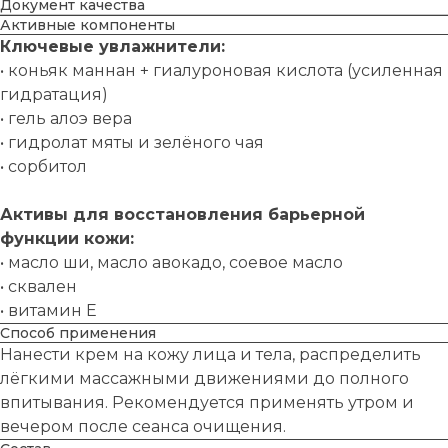
Документ качества
Активные компоненты
Ключевые увлажнители:
•⁠ ⁠коньяк маннан + гиалуроновая кислота (усиленная
гидратация)
•⁠ ⁠гель алоэ вера
•⁠ ⁠гидролат мяты и зелёного чая
•⁠ ⁠сорбитол
Активы для восстановления барьерной
функции кожи:
•⁠ ⁠масло ши, масло авокадо, соевое масло
•⁠ ⁠сквален
•⁠ ⁠витамин Е
Способ применения
Нанести крем на кожу лица и тела, распределить
лёгкими массажными движениями до полного
впитывания. Рекомендуется применять утром и
вечером после сеанса очищения.