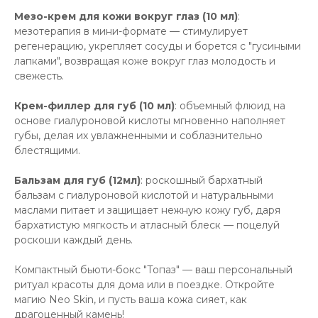
Мезо-крем для кожи вокруг глаз (10 мл)
:
мезотерапия в мини-формате — стимулирует
регенерацию, укрепляет сосуды и борется с "гусиными
лапками", возвращая коже вокруг глаз молодость и
свежесть.
Крем-филлер для губ (10 мл)
: объемный флюид на
основе гиалуроновой кислоты мгновенно наполняет
губы, делая их увлажненными и соблазнительно
блестящими.
Бальзам для губ (12мл)
: роскошный бархатный
бальзам с гиалуроновой кислотой и натуральными
маслами питает и защищает нежную кожу губ, даря
бархатистую мягкость и атласный блеск — поцелуй
роскоши каждый день.
Компактный бьюти-бокс "Топаз" — ваш персональный
ритуал красоты для дома или в поездке. Откройте
магию Neo Skin, и пусть ваша кожа сияет, как
драгоценный камень!