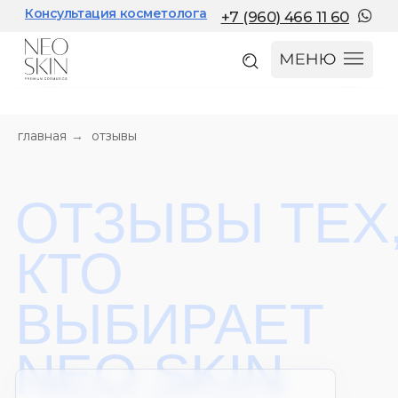
Консультация косметолога
+7 (960) 466 11 60
главная
→
отзывы
ОТЗЫВЫ ТЕХ,
КТО
ВЫБИРАЕТ
NEO SKIN
Вера К.
Косметика одна из лучших 🔥 Очень
нравится пользоваться 👍 Кожа
бархатистая🫶, напитанная, увлажненная.
Смотреть оригинал
>>