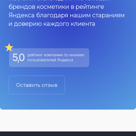
Реквизиты
Статьи
ООО «НЕО СКИН»
Сотрудничество
ИНН 6161085077
Отзывы
ОГРН 1186196025388
Вакансии
Личный кабинет
Контакты
Мы на маркетплейсах
г.Ростов-на-Дону
пр-т Ленина, 48
Контакты
+7 (960) 466-11-60
Согласие на обработку
персональных данных
Отдел продаж
opt@neo-skin.ru
Политика
конфиденциальности
Сотрудничество
Оферта
sn-trade@bk.ru
© Neo Skin 2025
Разработка сайта